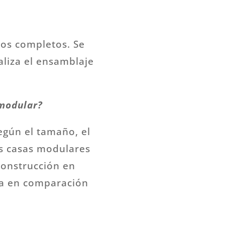
los completos. Se
aliza el ensamblaje
 modular?
egún el tamaño, el
as casas modulares
construcción en
ia en comparación