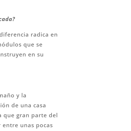
icada?
diferencia radica en
módulos que se
onstruyen en su
maño y la
ción de una casa
a que gran parte del
r entre unas pocas