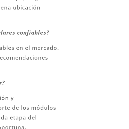
uena ubicación
lares confiables?
ables en el mercado.
r recomendaciones
r?
ión y
porte de los módulos
cada etapa del
oportuna.